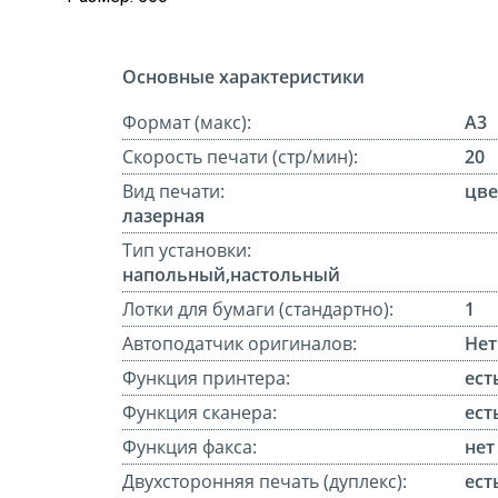
Основные характеристики
Формат (макс):
A3
Скорость печати (стр/мин):
20
Вид печати:
цве
лазерная
Тип установки:
напольный,настольный
Лотки для бумаги (стандартно):
1
Автоподатчик оригиналов:
Нет
Функция принтера:
ест
Функция сканера:
ест
Функция факса:
нет
Двухсторонняя печать (дуплекс):
ест